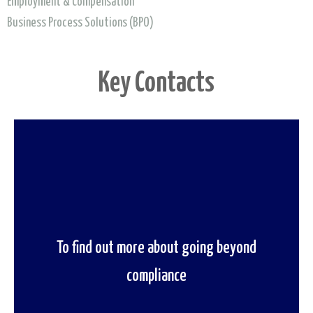
Employment & Compensation
read our report
Business Process Solutions (BPO)
Key Contacts
To find out more about going beyond
To speak to one of our regulation experts
compliance
contact us now