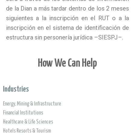
de la Dian a más tardar dentro de los 2 meses
siguientes a la inscripción en el RUT o a la
inscripción en el sistema de identificación de
estructura sin personería jurídica –SIESPJ–.
#RUB #registro único de beneficiarios finales #Dian #resolución 164 #beneficiario real #beneficiario final #Ley 2156 de 2021 #Artículo 631-5 Estatuto Tributario #Artículo 631-6 Estatuto Tributario #Rut
How We Can Help
Industries
Energy, Mining & Infrastructure
Financial Institutions
Healthcare & Life Sciences
Hotels Resorts & Tourism