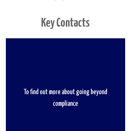
Key Contacts
To find out more about going beyond
To speak to one of our regulation experts
compliance
contact us now